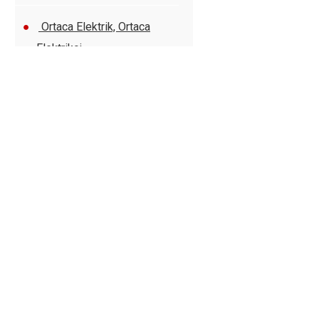
Ortaca Elektrik, Ortaca
Elektrikçi
Ekincik Elektrik, Ekincik
Elektrikçi
Köyceğiz Elektrik,
Köyceğiz Elektrikçi