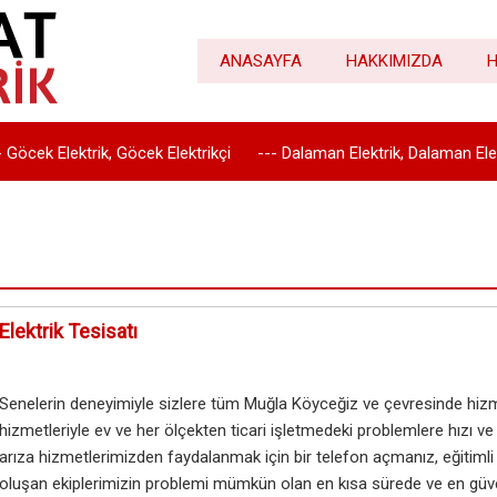
ANASAYFA
HAKKIMIZDA
H
-
Göcek Elektrik, Göcek Elektrikçi
---
Dalaman Elektrik, Dalaman Elek
Ekincik Elektrik, Ekincik Elektrikçi
---
Köyceğiz Elektrik, Köyceğiz Ele
Elektrik Tesisatı
Senelerin deneyimiyle sizlere tüm Muğla Köyceğiz ve çevresinde hizmet
hizmetleriyle ev ve her ölçekten ticari işletmedeki problemlere hızı ve
arıza hizmetlerimizden faydalanmak için bir telefon açmanız, eğitimli
oluşan ekiplerimizin problemi mümkün olan en kısa sürede ve en güvenil