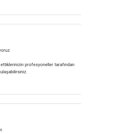
oruz.​
ettiklerinizin profesyoneller tarafından
laşabilirsiniz.
ri