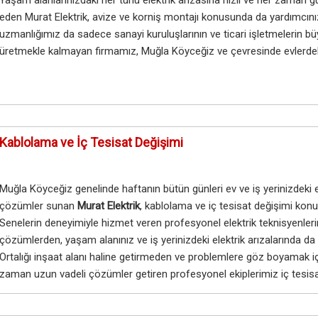
Yaşam alanlarınızdaki her türlü elektrik arızasına hızlı ve her zaman
eden Murat Elektrik, avize ve korniş montajı konusunda da yardımcın
uzmanlığımız da sadece sanayi kuruluşlarının ve ticari işletmelerin büy
üretmekle kalmayan firmamız, Muğla Köyceğiz ve çevresinde evlerdeki 
Kablolama ve İç Tesisat Değişimi
Muğla Köyceğiz genelinde haftanın bütün günleri ev ve iş yerinizdeki elek
çözümler sunan
Murat Elektrik
, kablolama ve iç tesisat değişimi konu
Senelerin deneyimiyle hizmet veren profesyonel elektrik teknisyenleri
çözümlerden, yaşam alanınız ve iş yerinizdeki elektrik arızalarında da te
Ortalığı inşaat alanı haline getirmeden ve problemlere göz boyamak iç
zaman uzun vadeli çözümler getiren profesyonel ekiplerimiz iç tesisa
hizmetler sunmaktadır.